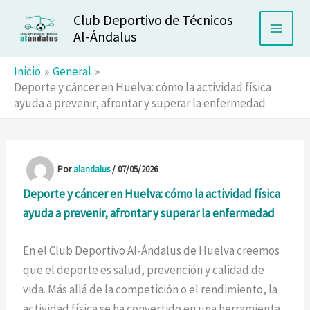
Ir
Club Deportivo de Técnicos
al
Al-Ándalus
contenido
Inicio
General
Deporte y cáncer en Huelva: cómo la actividad física
ayuda a prevenir, afrontar y superar la enfermedad
Por
alandalus
/
07/05/2026
Deporte y cáncer en Huelva: cómo la actividad física
ayuda a prevenir, afrontar y superar la enfermedad
En el Club Deportivo Al-Ándalus de Huelva creemos
que el deporte es salud, prevención y calidad de
vida. Más allá de la competición o el rendimiento, la
actividad física se ha convertido en una herramienta