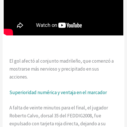
El gol afectó al conjunto madrileño, que comenzó a
mostrarse más nervioso y precipitado en sus
acciones.
Superioridad numérica y ventaja en el marcador
A falta de veinte minutos para el final, el jugador
Roberto Calvo, dorsal 35 del FEDDIG2008, fue
expulsado con tarjeta roja directa, dejando a su