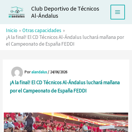
Ir
Club Deportivo de Técnicos
al
Al-Ándalus
contenido
Inicio
Otras capacidades
¡A la final! El CD Técnicos Al-Ándalus luchará mañana por
el Campeonato de España FEDDI
Por
alandalus
/
24/06/2026
¡A la final! El CD Técnicos Al-Ándalus luchará mañana
por el Campeonato de España FEDDI