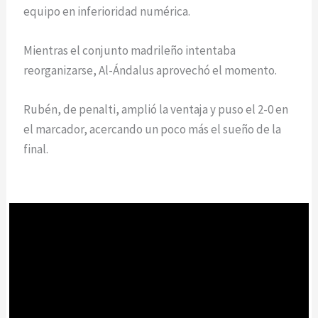
equipo en inferioridad numérica.
Mientras el conjunto madrileño intentaba
reorganizarse, Al-Ándalus aprovechó el momento.
Rubén, de penalti, amplió la ventaja y puso el 2-0 en
el marcador, acercando un poco más el sueño de la
final.